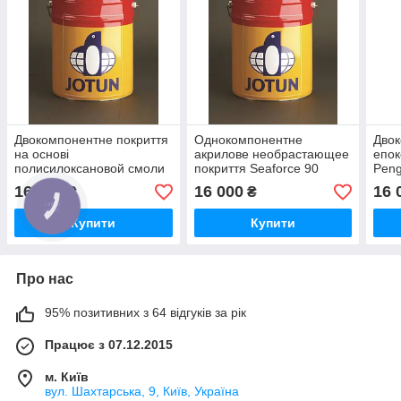
Двокомпонентне покриття
Однокомпонентне
Дво
на основі
акрилове необрастающее
епок
полисилоксановой смоли
покриття Seaforce 90
Pen
Hardtop Optima
16 000
16 000
16 
₴
₴
Купити
Купити
Про нас
95% позитивних з 64 відгуків за рік
Працює з 07.12.2015
м. Київ
вул. Шахтарська, 9, Київ, Україна