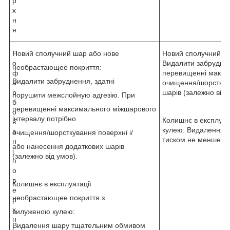
р
х
н
я
П
Новий сполучний шар або нове
Новий сполучний ш
о
Видалити забруднен
необрастающее покриття:
ф
перевищенні максим
Видалити забруднення, здатні
а
очищення/шорсткува
р
шарів (залежно від 
порушити межслойную адгезію. При
б
перевищенні максимального міжшарового
о
інтервалу потрібно
Колишнє в експлуат
в
кулею: Видалення к
а
очищення/шорсткування поверхні і/
тиском не менше 34
н
або нанесення додаткових шарів
і
(залежно від умов).
п
о
в
Колишнє в експлуатації
е
необрастающее покриття з
р
х
вилуженою кулею:
н
Видалення шару тщательним обмивом
і