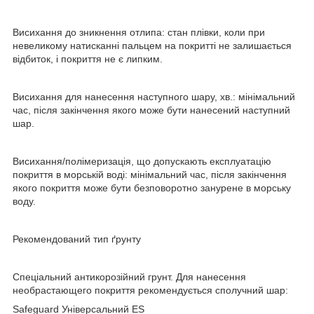
Висихання до зникнення отлипа: стан плівки, коли при
невеликому натисканні пальцем на покритті не залишається
відбиток, і покриття не є липким.
Висихання для нанесення наступного шару, хв.: мінімальний
час, після закінчення якого може бути нанесений наступний
шар.
Висихання/полімеризація, що допускають експлуатацію
покриття в морській воді: мінімальний час, після закінчення
якого покриття може бути безповоротно занурене в морську
воду.
Рекомендований тип ґрунту
Спеціальний антикорозійний грунт. Для нанесення
необрастающего покриття рекомендується сполучний шар:
Safeguard Універсальний ES