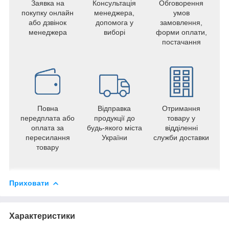
Заявка на
Консультація
Обговорення
покупку онлайн
менеджера,
умов
або дзвінок
допомога у
замовлення,
менеджера
виборі
форми оплати,
постачання
Повна
Відправка
Отримання
передплата або
продукції до
товару у
оплата за
будь-якого міста
відділенні
пересилання
України
служби доставки
товару
Приховати
Характеристики