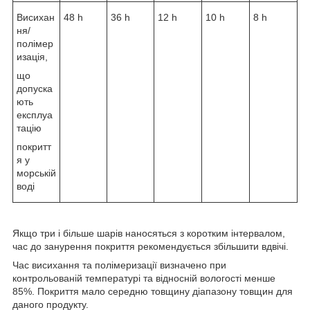
Висихан
48 h
36 h
12 h
10 h
8 h
ня/
полімер
изація,
що
допуска
ють
експлуа
тацію
покритт
я у
морській
воді
Якщо три і більше шарів наносяться з коротким інтервалом,
час до занурення покриття рекомендується збільшити вдвічі.
Час висихання та полімеризації визначено при
контрольованій температурі та відносній вологості менше
85%. Покриття мало середню товщину діапазону товщин для
даного продукту.