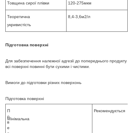
Товщина сирої плівки
120-275мкм
Теоретична
8,4-3,6м2/л
укривистість
Підготовка поверхні
Для забезпечення належної адгезії до попереднього продукту
всі поверхні повинні бути сухими і чистими.
Вимоги до підготовки різних поверхонь
Підготовка поверхні
П
Рекомендується
о
Мінімальна
в
е