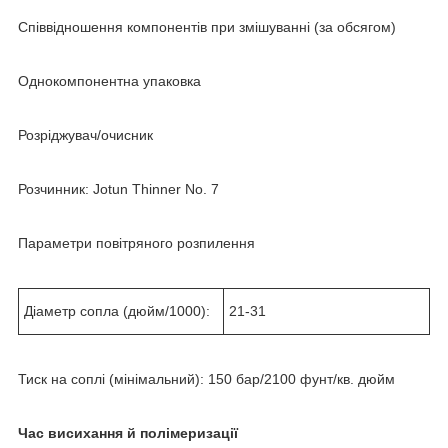
Співвідношення компонентів при змішуванні (за обсягом)
Однокомпонентна упаковка
Розріджувач/очисник
Розчинник: Jotun Thinner No. 7
Параметри повітряного розпилення
Діаметр сопла (дюйм/1000):
21-31
Тиск на соплі (мінімальний): 150 бар/2100 фунт/кв. дюйм
Час висихання й полімеризації