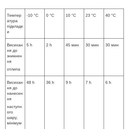
Темпер
-10 °C
0 °C
10 °C
23 °C
40 °C
атура
підкладк
и
Висихан
5 h
2 h
45 мин
30 мин
30 мин
ня до
зникнен
ня
отлипа
Висихан
48 h
36 h
9 h
7 h
6 h
ня до
нанесен
ня
наступн
ого
шару,
мінімум