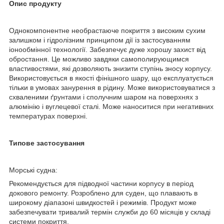
Опис продукту
Однокомпонентне необрастаюче покриття з високим сухим
залишком і гідролізним принципом дії із застосуванням
іонообмінної технології. Забезпечує дуже хорошу захист від
обростання. Це можливо завдяки самополирующимся
властивостями, які дозволяють знизити ступінь зносу корпусу.
Використовується в якості фінішного шару, що експлуатується
тільки в умовах занурення в рідину. Може використовуватися з
схваленими ґрунтами і сполучним шаром на поверхнях з
алюмінію і вуглецевої сталі. Може наноситися при негативних
температурах поверхні.
Типове застосування
Морські судна:
Рекомендується для підводної частини корпусу в період
докового ремонту. Розроблено для суден, що плавають в
широкому діапазоні швидкостей і режимів. Продукт може
забезпечувати тривалий термін служби до 60 місяців у складі
системи покриття.