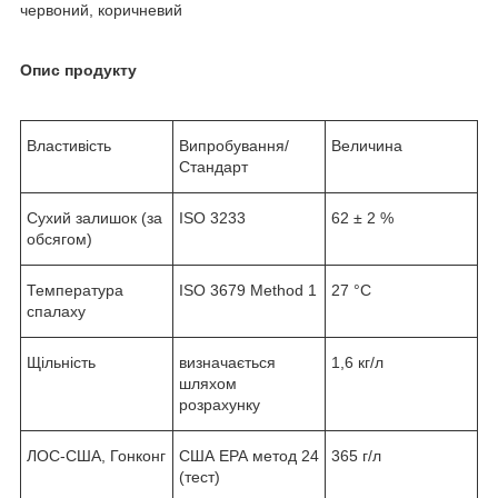
червоний, коричневий
Опис продукту
Властивість
Випробування/
Величина
Стандарт
Сухий залишок (за
ISO 3233
62 ± 2 %
обсягом)
Температура
ISO 3679 Method 1
27 °C
спалаху
Щільність
визначається
1,6 кг/л
шляхом
розрахунку
ЛОС-США, Гонконг
США ЕРА метод 24
365 г/л
(тест)