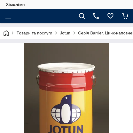
Хімолімп
Товари та послуги
Jotun
Серія Barrier. Цинк-наповне