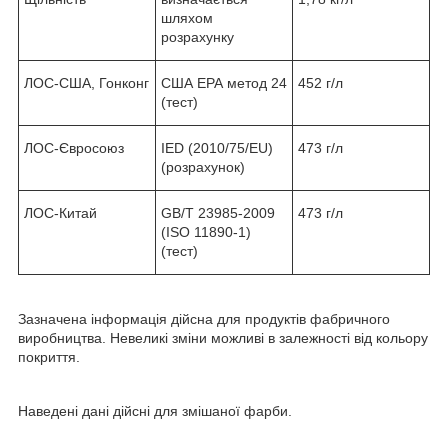
шляхом
розрахунку
ЛОС-США, Гонконг
США ЕРА метод 24
452 г/л
(тест)
ЛОС-Євросоюз
IED (2010/75/EU)
473 г/л
(розрахунок)
ЛОС-Китай
GB/T 23985-2009
473 г/л
(ISO 11890-1)
(тест)
Зазначена інформація дійсна для продуктів фабричного
виробництва. Невеликі зміни можливі в залежності від кольору
покриття.
Наведені дані дійсні для змішаної фарби.