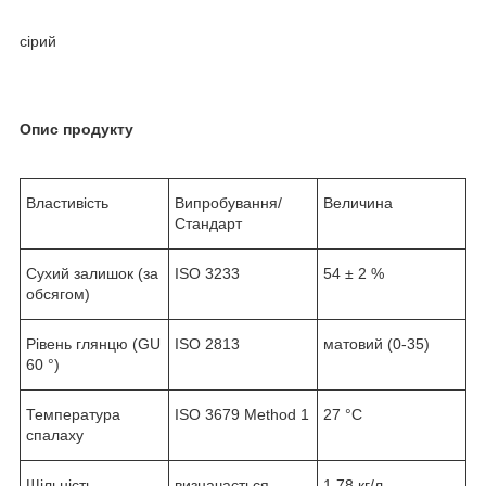
сірий
Опис продукту
Властивість
Випробування/
Величина
Стандарт
Сухий залишок (за
ISO 3233
54 ± 2 %
обсягом)
Рівень глянцю (GU
ISO 2813
матовий (0-35)
60 °)
Температура
ISO 3679 Method 1
27 °C
спалаху
Щільність
визначається
1,78 кг/л