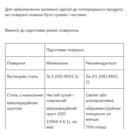
Для забезпечення належної адгезії до попереднього продукту
всі поверхні повинні бути сухими і чистими.
Вимоги до підготовки різних поверхонь
Підготовка поверхні
Поверхня
Мінімальна
Рекомендується
Вуглецева сталь
St 3 (ISO 8501-1)
Sa 2½ (ISO 8501-
1)
Сталь з нанесеним
Чистий сухий і
Свіпінг або
схвалений
альтернативна
міжопераційним
грунтом
міжопераційний
абразивоструйная
грунт (ISO
очищення не
менше
12944-4 6.1), не
має
70% площі