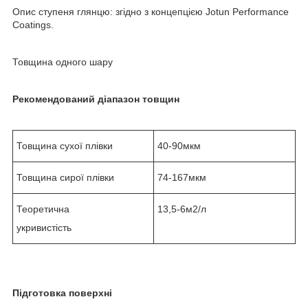
Опис ступеня глянцю: згідно з концепцією Jotun Performance
Coatings.
Товщина одного шару
Рекомендований діапазон товщин
Товщина сухої плівки
40-90мкм
Товщина сирої плівки
74-167мкм
Теоретична
13,5-6м2/л
укривистість
Підготовка поверхні