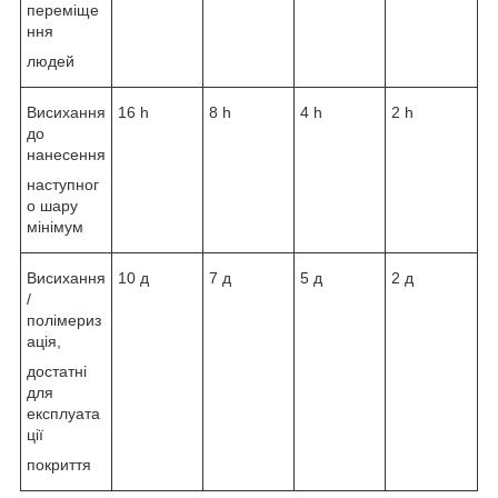
переміще
ння
людей
Висихання
16 h
8 h
4 h
2 h
до
нанесення
наступног
о шару
мінімум
Висихання
10 д
7 д
5 д
2 д
/
полімериз
ація,
достатні
для
експлуата
ції
покриття