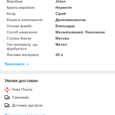
Виробник
Jotun
Країна виробник
Норвегія
Колір
Сірий
Кількість компонентів
Двокомпонентна
Основа фарби
Епоксидна
Спосіб нанесення
Механізований, Пензликом
Ступінь блиску
Матова
Тип матеріалу, що
Метал
фарбується
Фасовка матеріалу
20 л
Приховати
Умови доставки
Нова Пошта
Самовивіз
Доставка кур'єром