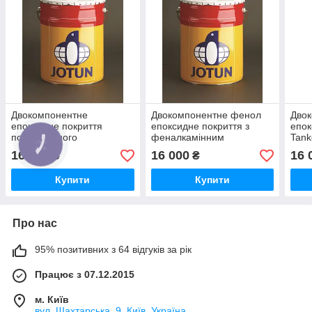
Двокомпонентне
Двокомпонентне фенол
Дво
епоксидне покриття
епоксидне покриття з
епок
полиаминного
феналкамінним
Tank
затвердіння Tankguard CV
затверджувачем
16 000
16 000
16 
₴
₴
Tankguard Special
Купити
Купити
Про нас
95% позитивних з 64 відгуків за рік
Працює з 07.12.2015
м. Київ
вул. Шахтарська, 9, Київ, Україна