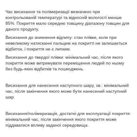
Час висихання та полімеризації визначено при
контрольованій температурі та відносній вологості менше
85%. Покриття мало середню товщину діапазону товщин для
даного продукту.
Висихання до зникнення відлипу: стан плівки, коли при
невеликому натисканні пальцем на покритті не залишається
відбиток, і покриття не є липким.
Висихання до твердої плівки: мінімальний час, після якого
покриття може витримувати переміщення людей по ньому
без будь-яких відбитків та пошкоджень.
Висихання для нанесення наступного шару, хв.: мінімальний
час, після закінчення якого може бути нанесений наступний
шар.
Висихання/полімеризація, достатні для експлуатації покриття:
мінімальний час, після закінчення якого покриття може
піддаватися впливу заданої середовища.