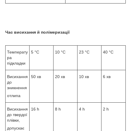
Час висихання й полімеризації
Температу
5 °C
10 °C
23 °C
40 °C
ра
підкладки
Висихання
50 хв
20 хв
10 хв
6 хв
до
зникнення
отлипа
Висихання
16 h
8 h
4 h
2 h
до твердої
плівки,
допускає