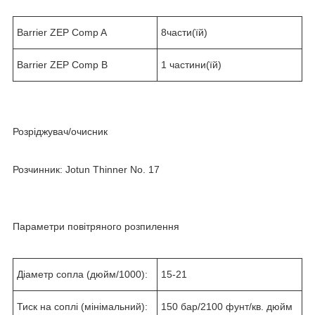
Barrier ZEP Comp A
8части(їй)
Barrier ZEP Comp B
1 частини(їй)
Розріджувач/очисник
Розчинник: Jotun Thinner No. 17
Параметри повітряного розпилення
Діаметр сопла (дюйм/1000):
15-21
Тиск на соплі (мінімальний):
150 бар/2100 фунт/кв. дюйм