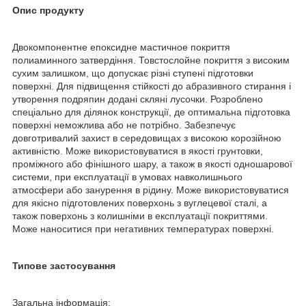
Опис продукту
Двокомпонентне епоксидне мастичное покриття
полиаминного затвердіння. Товстослойне покриття з високим
сухим залишком, що допускає різні ступені підготовки
поверхні. Для підвищення стійкості до абразивного стирання і
утворення подряпин додані скляні лусочки. Розроблено
спеціально для ділянок конструкції, де оптимальна підготовка
поверхні неможлива або не потрібно. Забезпечує
довготривалий захист в середовищах з високою корозійною
активністю. Може використовуватися в якості грунтовки,
проміжного або фінішного шару, а також в якості одношарової
системи, при експлуатації в умовах навколишнього
атмосфери або занурення в рідину. Може використовуватися
для якісно підготовлених поверхонь з вуглецевої сталі, а
також поверхонь з колишніми в експлуатації покриттями.
Може наноситися при негативних температурах поверхні.
Типове застосування
Загальна інформація: