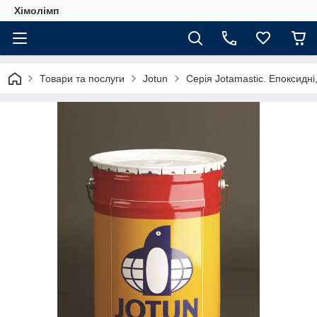
Хімолімп
Товари та послуги
Jotun
Серія Jotamastic. Епоксидн