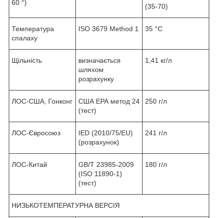
60 °)
(35-70)
Температура
ISO 3679 Method 1
35 °C
спалаху
Щільність
визначається
1,41 кг/л
шляхом
розрахунку
ЛОС-США, Гонконг
США ЕРА метод 24
250 г/л
(тест)
ЛОС-Євросоюз
IED (2010/75/EU)
241 г/л
(розрахунок)
ЛОС-Китай
GB/T 23985-2009
180 г/л
(ISO 11890-1)
(тест)
НИЗЬКОТЕМПЕРАТУРНА ВЕРСІЯ