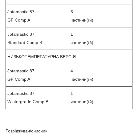
Jotamastic 87
6
GF Comp A
частини(їй)
Jotamastic 87
1
Standard Comp B
частини(їй)
НИЗЬКОТЕМПЕРАТУРНА ВЕРСІЯ
Jotamastic 87
4
GF Comp A
частини(їй)
Jotamastic 87
1
Wintergrade Comp B
частини(їй)
Розріджувач/очисник