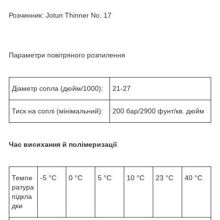
Розчинник: Jotun Thinner No. 17
Параметри повітряного розпилення
Діаметр сопла (дюйм/1000):
21-27
Тиск на соплі (мінімальний):
200 бар/2900 фунт/кв. дюйм
Час висихання й полімеризації
Темпе
-5 °C
0 °C
5 °C
10 °C
23 °C
40 °C
ратура
підкла
дки