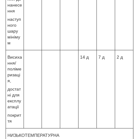
нанесе
ння
наступ
ного
шару
мініму
м
Висиха
14 д
7 д
2 д
ння/
поліме
ризаці
я,
достат
ні для
експлу
атації
покрит
тя
НИЗЬКОТЕМПЕРАТУРНА