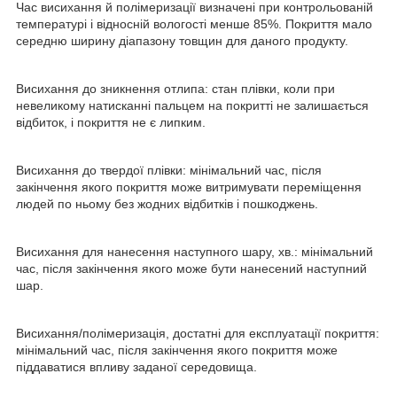
Час висихання й полімеризації визначені при контрольованій
температурі і відносній вологості менше 85%. Покриття мало
середню ширину діапазону товщин для даного продукту.
Висихання до зникнення отлипа: стан плівки, коли при
невеликому натисканні пальцем на покритті не залишається
відбиток, і покриття не є липким.
Висихання до твердої плівки: мінімальний час, після
закінчення якого покриття може витримувати переміщення
людей по ньому без жодних відбитків і пошкоджень.
Висихання для нанесення наступного шару, хв.: мінімальний
час, після закінчення якого може бути нанесений наступний
шар.
Висихання/полімеризація, достатні для експлуатації покриття:
мінімальний час, після закінчення якого покриття може
піддаватися впливу заданої середовища.