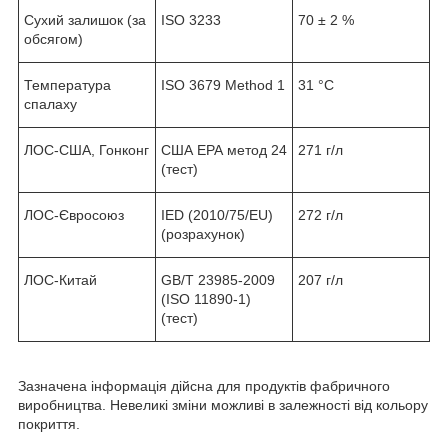
Сухий залишок (за
ISO 3233
70 ± 2 %
обсягом)
Температура
ISO 3679 Method 1
31 °C
спалаху
ЛОС-США, Гонконг
США ЕРА метод 24
271 г/л
(тест)
ЛОС-Євросоюз
IED (2010/75/EU)
272 г/л
(розрахунок)
ЛОС-Китай
GB/T 23985-2009
207 г/л
(ISO 11890-1)
(тест)
Зазначена інформація дійсна для продуктів фабричного
виробництва. Невеликі зміни можливі в залежності від кольору
покриття.