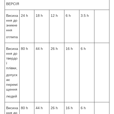
ВЕРСІЯ
Висиха
24 h
18 h
12 h
6 h
3.5 h
ння до
зникне
ння
отлипа
Висиха
80 h
44 h
26 h
16 h
6 h
ння до
твердо
ї
плівки,
допуск
ає
перемі
щення
людей
Висиха
80 h
44 h
26 h
16 h
6 h
ння до