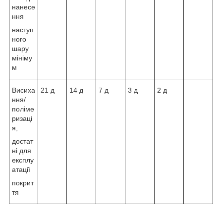
нанесе
ння
наступ
ного
шару
мініму
м
Висиха
21 д
14 д
7 д
3 д
2 д
ння/
поліме
ризаці
я,
достат
ні для
експлу
атації
покрит
тя