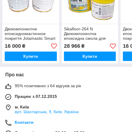
Двокомпонентне
Sikafloor-264 N
Дво
епоксидномастичное
Двокомпонентна
епок
покриття Jotamastic Smart
епоксидна смола для
покр
Pack
фінішних покриттів, 30 кг
16 000
28 966
16 
₴
₴
Купити
Купити
Про нас
95% позитивних з 64 відгуків за рік
Працює з 07.12.2015
м. Київ
вул. Шахтарська, 9, Київ, Україна
Контакти