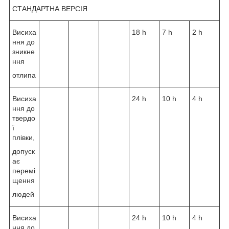
СТАНДАРТНА ВЕРСІЯ
Висиха
18 h
7 h
2 h
ння до
зникне
ння
отлипа
Висиха
24 h
10 h
4 h
ння до
твердо
ї
плівки,
допуск
ає
перемі
щення
людей
Висиха
24 h
10 h
4 h
ння до