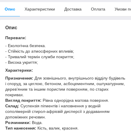
Опис
Характеристики
Доставка
Оплата
Умови п
Опис
Переваги:
- Екологічна безпека.
- Стійкість до атмосферних впливів;
- Тривалий термін служби покриття;
- Висока укриття;
Характерики:
Призначення:
Для зовнішнього, внутрішнього відділу будівель
і споруд, за цеглою, бетоном, асбоцементним, оштукатурним,
дерев’яним та іншим пористим поверхням, по старих
покривах.
Вигляд покриття:
Рівна однорідна матова поверхня.
Склад:
Суспензія пігментів і наповнення у водній
сополімерній стирол-афрієвій дисперсії з додаванням
допоміжних речовин.
Розчинники:
Вода.
Тип нанесення:
Кість, валик, красеня.