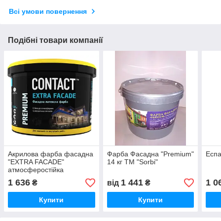
Всі умови повернення
Подібні товари компанії
Акрилова фарба фасадна
Фарба Фасадна "Premium"
Еспа
"EXTRA FACADE"
14 кг ТМ "Sorbi"
атмосферостійка
1 636
1 441
1 0
₴
від
₴
Купити
Купити