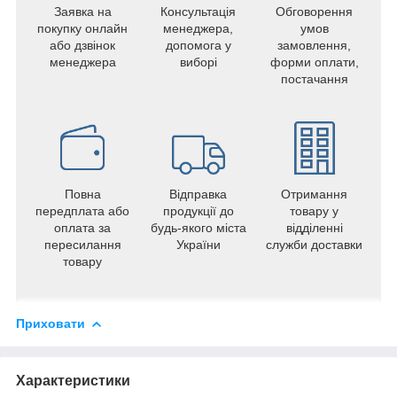
Заявка на
Консультація
Обговорення
покупку онлайн
менеджера,
умов
або дзвінок
допомога у
замовлення,
менеджера
виборі
форми оплати,
постачання
Повна
Відправка
Отримання
передплата або
продукції до
товару у
оплата за
будь-якого міста
відділенні
пересилання
України
служби доставки
товару
Приховати
Характеристики