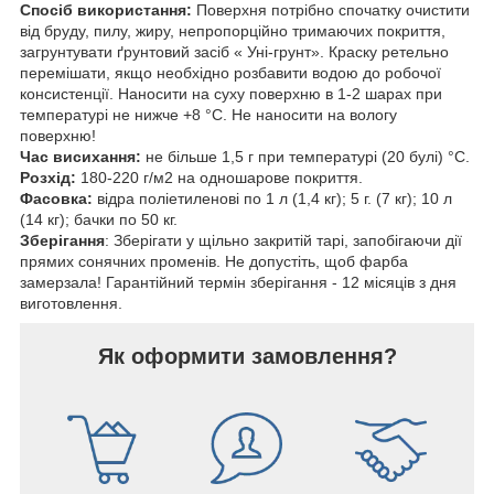
Спосіб використання:
Поверхня потрібно спочатку очистити
від бруду, пилу, жиру, непропорційно тримаючих покриття,
загрунтувати ґрунтовий засіб « Уні-грунт». Краску ретельно
перемішати, якщо необхідно розбавити водою до робочої
консистенції. Наносити на суху поверхню в 1-2 шарах при
температурі не нижче +8 °С. Не наносити на вологу
поверхню!
Час висихання:
не більше 1,5 г при температурі (20 булі) °С.
Розхід:
180-220 г/м2 на одношарове покриття.
Фасовка:
відра поліетиленові по 1 л (1,4 кг); 5 г. (7 кг); 10 л
(14 кг); бачки по 50 кг.
Зберігання
: Зберігати у щільно закритій тарі, запобігаючи дії
прямих сонячних променів. Не допустіть, щоб фарба
замерзала! Гарантійний термін зберігання - 12 місяців з дня
виготовлення.
Як оформити замовлення?