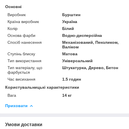
Основні
Виробник
Бурштин
Країна виробник
Україна
Колір
Білий
Основа фарби
Водно-дисперсійна
Спосіб нанесення
Механізований, Пензликом,
Валіком
Ступінь блиску
Матова
Тип використання
Універсальний
Тип матеріалу, що
Штукатурка, Дерево, Бетон
фарбується
Час висихання
1.5 годин
Користувальницькі характеристики
Вага
14 кг
Приховати
Умови доставки