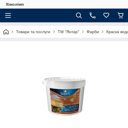
Хімолімп
Товари та послуги
ТМ "Янтар"
Фарби
Краска вод