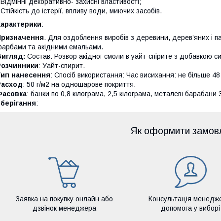
 Відмінні декоративно- захисні властивості;
 Стійкість до істерії, впливу води, миючих засобів.
Характерики
:
Призначення
. Для оздоблення виробів з деревини, дерев’яних і п
арбами та акідними емальами.
Вигляд:
Состав: Розвор акідної смоли в уайт-спірите з добавкою си
Розчинники
: Уайт-спирит.
Тип нанесення
: Спосіб використання: Час висихання: не більше 48
Расход
: 50 г/м2 на одношарове покриття.
Фасовка
: банки по 0,8 кілограма, 2,5 кілограма, металеві барабани 3
Зберігання
:
Як оформити замов
Заявка на покупку онлайн або
Консультація менедж
дзвінок менеджера
допомога у виборі