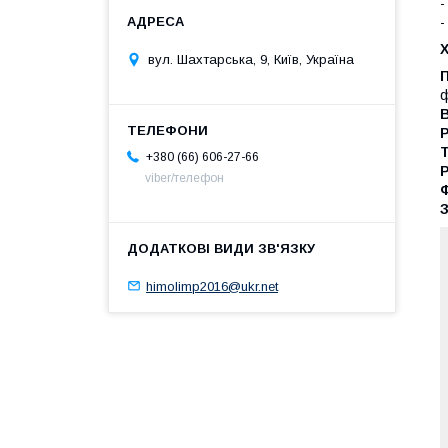
-
-
вул. Шахтарська, 9, Київ, Україна
ф
+380 (66) 606-27-66
viber/телефон
himolimp2016@ukr.net