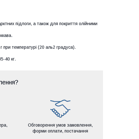
арктних підлоги, а також для покриття олійними
ккава.
 г при температурі (20 аль2 градуса).
5-40 кг.
лення?
ера,
Обговорення умов замовлення,
форми оплати, постачання