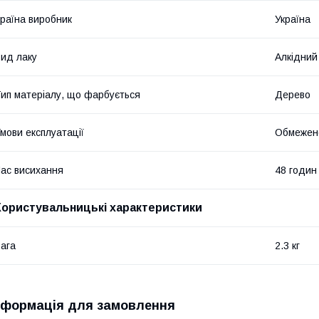
раїна виробник
Україна
ид лаку
Алкідний
ип матеріалу, що фарбується
Дерево
мови експлуатації
Обмежено
ас висихання
48 годин
Користувальницькі характеристики
ага
2.3 кг
нформація для замовлення