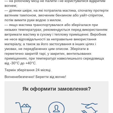
— на робочому місці не палити і не користуватися відкритим
вогнем;
— ділянки шкіри, на які потрапила мастика, спочатку протерти
ватяним тампоном, змоченим бензином або уайт-спіритом,
потім вимити руки водою з милом.
— якщо мастика транспортувалася або зберігалася при
низьких температурах, рекомендується перед використанням
витримати мастику в сухому і теплому приміщенні. Виробник
не несе відповідальності за неправильне використання
матеріалу, а також за його застосування в інших цілях і
умовах, не передбачених цим описом. Зберігати в
герметично закритій тарі, у закритих, вентильованих
приміщеннях, при температурі навколишнього середовища
від -30°С до +40°С.
Термін зберігання 24 місяці.
Вогненебезпечно! Берегти від вогню!
Як оформити замовлення?