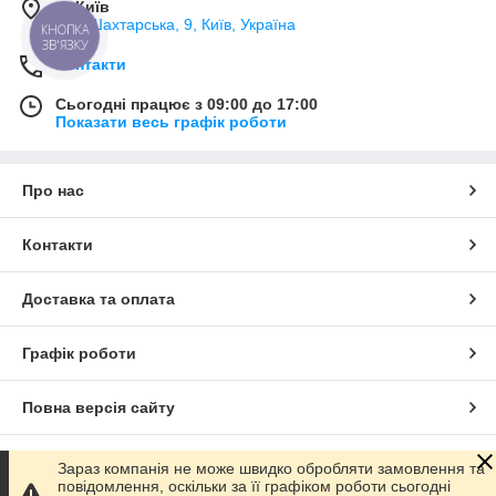
м. Київ
вул. Шахтарська, 9, Київ, Україна
КНОПКА
ЗВ'ЯЗКУ
Контакти
Сьогодні працює з 09:00 до 17:00
Показати весь графік роботи
Про нас
Контакти
Доставка та оплата
Графік роботи
Повна версія сайту
Сайт створено на маркетплейсі
Prom.ua
Зараз компанія не може швидко обробляти замовлення та
повідомлення, оскільки за її графіком роботи сьогодні