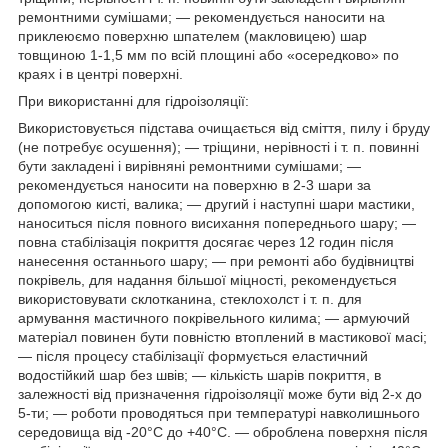
ремонтними сумішами; — рекомендується наносити на
приклеюємо поверхню шпателем (макловицею) шар
товщиною 1-1,5 мм по всій площині або «осередково» по
краях і в центрі поверхні.
При використанні для гідроізоляції:
Використовується підстава очищається від сміття, пилу і бруду
(не потребує осушення); — тріщини, нерівності і т. п. повинні
бути закладені і вирівняні ремонтними сумішами; —
рекомендується наносити на поверхню в 2-3 шари за
допомогою кисті, валика; — другий і наступні шари мастики,
наноситься після повного висихання попереднього шару; —
повна стабілізація покриття досягає через 12 годин після
нанесення останнього шару; — при ремонті або будівництві
покрівель, для надання більшої міцності, рекомендується
використовувати склотканина, стеклохолст і т. п. для
армування мастичного покрівельного килима; — армуючий
матеріал повинен бути повністю втоплений в мастикової масі;
— після процесу стабілізації формується еластичний
водостійкий шар без швів; — кількість шарів покриття, в
залежності від призначення гідроізоляції може бути від 2-х до
5-ти; — роботи проводяться при температурі навколишнього
середовища від -20°С до +40°С. — оброблена поверхня після