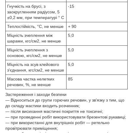
Гнучкість на брусі, з
-15
заокругленням радіусом, 5
±0,2 мм, при температурі ° С
Теплостійкість, °С, не менше
+ 90
Міцність зчеплення між
5,0
шарами, кгс/см2, не менше
Міцність зчеплення з
5,0
основою, кгс/см2, не менше
Міцність на зсув клейового
5,0
з'єднання, кгс/см2, не менше
Масова частка нелетких
85
речовин, %, не менше
Застереження і заходи безпеки
— Відноситься до групи горючих речовин, у зв'язку з тим, що
до складу мастики входить розчинник;
— після висихання мастичні покриття не токсичні;
— при проведенні робіт використовувати брезентові рукавиці;
— при використанні для внутрішніх робіт — ретельно
провітрювати приміщення;