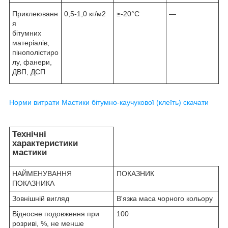
Приклеюванн
0,5-1,0 кг/м2
≥-20°С
—
я
бітумних
матеріалів,
пінополістиро
лу, фанери,
ДВП, ДСП
Норми витрати Мастики бітумно-каучукової (клеїть) скачати
Технічні
характеристики
мастики
НАЙМЕНУВАННЯ
ПОКАЗНИК
ПОКАЗНИКА
Зовнішній вигляд
В'язка маса чорного кольору
Відносне подовження при
100
розриві, %, не менше