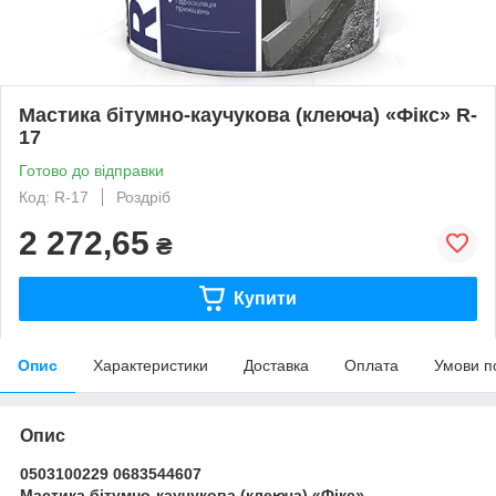
Мастика бітумно-каучукова (клеюча) «Фікс» R-
17
Готово до відправки
Код: R-17
Роздріб
2 272,65
₴
Купити
Опис
Характеристики
Доставка
Оплата
Умови п
Опис
0503100229 0683544607
Мастика бітумно-каучукова (клеюча) «Фікс»