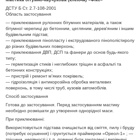
ДСТУ Б Ст. 2.7-108-2001
Область застосування
— приклеювання рулонних бітумних матеріалів, а також
бітумної черепиці до бетонним, цегляним, дерев'яним і іншим
будівельним підстав;
— приклеювання пінопласту і екструдованого пінополістиролу
до різних будівельних поверхонь;
— приклеювання ДВП, ДСП та фанери до основ будь-якого
типу;
— герметизація стиків і неглибоких тріщин в асфальті та
бетонних конструкціях;
— пристрій і ремонт м'яких покрівель;
— гідроізоляція і антикорозійна обробка металевих
поверхонь, в тому числі труб, кузовів автомобілів.
Спосіб застосування
Готова до застосування. Перед застосуванням мастику
необхідно розмішати до утворення однорідної маси.
При приклеюванні:
Використовується підстава очищається від сміття, пилу і бруду
(потребує осушення) і грунтується праймером «Ореол-1» ; —
тріщини, нерівності і т. п. повинні бути закладені і вирівняні