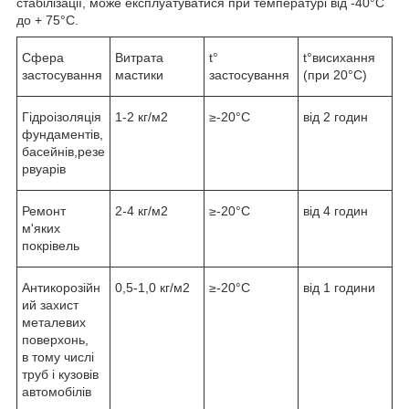
стабілізації, може експлуатуватися при температурі від -40°С
до + 75°С.
Сфера
Витрата
t°
t°висихання
застосування
мастики
застосування
(при 20°С)
Гідроізоляція
1-2 кг/м2
≥-20°С
від 2 годин
фундаментів,
басейнів,резе
рвуарів
Ремонт
2-4 кг/м2
≥-20°С
від 4 годин
м'яких
покрівель
Антикорозійн
0,5-1,0 кг/м2
≥-20°С
від 1 години
ий захист
металевих
поверхонь,
в тому числі
труб і кузовів
автомобілів