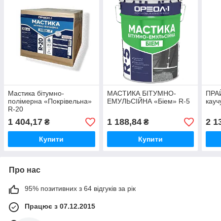
Мастика бітумно-
МАСТИКА БІТУМНО-
ПРА
полімерна «Покрівельна»
ЕМУЛЬСІЙНА «Біем» R-5
кауч
R-20
1 404,17
1 188,84
2 1
₴
₴
Купити
Купити
Про нас
95% позитивних з 64 відгуків за рік
Працює з 07.12.2015