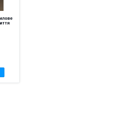
илове
иття