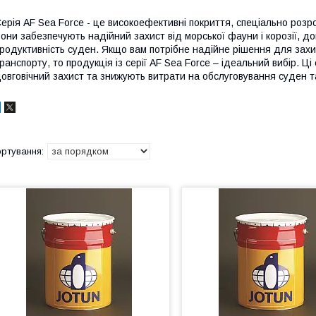
ерія AF Sea Force - це високоефективні покриття, спеціально розр
они забезпечують надійний захист від морської фауни і корозії, 
родуктивність суден. Якщо вам потрібне надійне рішення для зах
ранспорту, то продукція із серії AF Sea Force – ідеальний вибір. Ц
овговічний захист та знижують витрати на обслуговування суден та