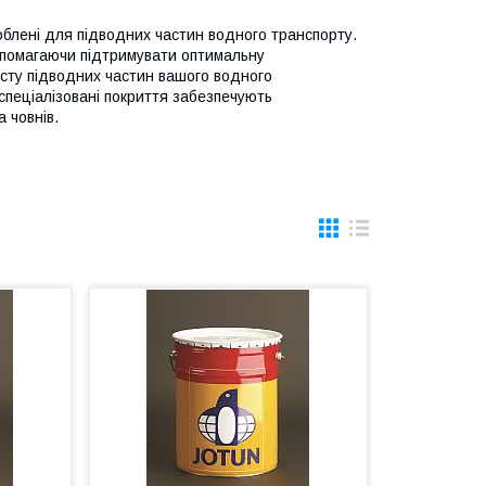
облені для підводних частин водного транспорту.
допомагаючи підтримувати оптимальну
исту підводних частин вашого водного
і спеціалізовані покриття забезпечують
 човнів.