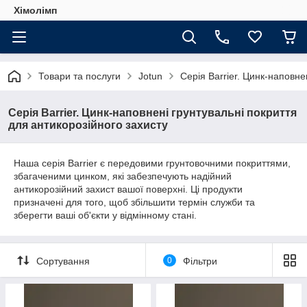
Хімолімп
Товари та послуги
Jotun
Серія Barrier. Цинк-наповне
Серія Barrier. Цинк-наповнені грунтувальні покриття
для антикорозійного захисту
Наша серія Barrier є передовими грунтовочними покриттями,
збагаченими цинком, які забезпечують надійний
антикорозійний захист вашої поверхні. Ці продукти
призначені для того, щоб збільшити термін служби та
зберегти ваші об'єкти у відмінному стані.
Сортування
0
Фільтри