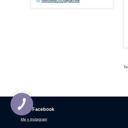
himolimp2016@ukr.net
КНОПКА
ЗВ'ЯЗКУ
Ми у Facebook
Ми у Instagram