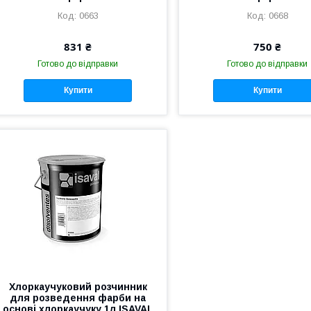
0663
0668
831 ₴
750 ₴
Готово до відправки
Готово до відправки
Купити
Купити
Хлоркаучуковий розчинник
для розведення фарби на
основі хлоркаучуку 1л ISAVAL