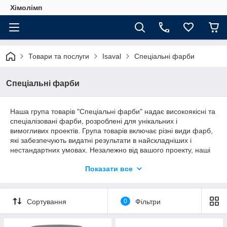
Хімолімп
Товари та послуги
Isaval
Спеціальні фарби
Спеціальні фарби
Наша група товарів "Спеціальні фарби" надає високоякісні та
спеціалізовані фарби, розроблені для унікальних і
вимогливих проектів. Група товарів включає різні види фарб,
які забезпечують видатні результати в найскладніших і
нестандартних умовах. Незалежно від вашого проекту, наші
спеціальні фарби нададуть надійне покриття та специфічні
Показати все
властивості, які потрібні для успішної реалізації ваших
завдань.
Сортування
0
Фільтри